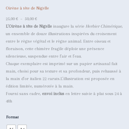
R
O
Oirène à tête de Nigelle
D
P
25,00
€
–
50,00
€
U
l
L’Oirène à tête de Nigelle
inaugure la série
Herbier Chimérique
,
I
a
un ensemble de douze illustrations inspirées du croisement
T
E
g
entre le règne végétal et le règne animal. Entre oiseau et
N
e
floraison, cette chimère fragile déploie une présence
P
d
silencieuse, suspendue entre l’air et l’eau.
R
e
Chaque exemplaire est imprimé sur un papier artisanal fait
O
p
main, choisi pour sa texture et sa profondeur, puis rehaussé à
M
r
la main d’or italien 22 carats.L’illustration est proposée en
O
i
édition limitée, numérotée à la main.
T
x
I
Fourni sans cadre,
envoi inclus
en lettre suivie à plat sous 24 à
O
48h
N
:
2
Format
5