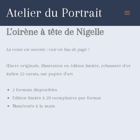
Aller
Atelier du Portrait
au
contenu
L’oirène à tête de Nigelle
La vente est ouverte : voir en bas de page !
Œuvre originale, illustration en édition limitée, rehaussée d’or
italien 22 carats, sur papier d’art.
2 formats disponibles
Edition limitée à 20 exemplaires par format
Numérotés à la main