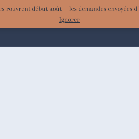
es rouvrent début août — les demandes envoyées d'i
Ignorer
rnal
Portraits personnalisés
Herb