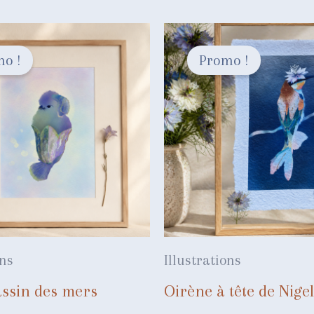
o !
Promo !
ons
Illustrations
ssin des mers
Oirène à tête de Nigel