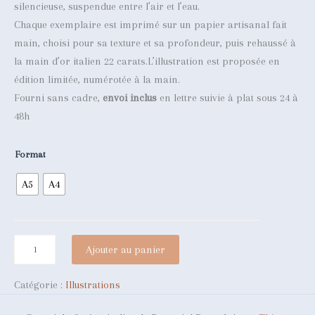
d
silencieuse, suspendue entre l’air et l’eau.
O
M
e
Chaque exemplaire est imprimé sur un papier artisanal fait
O
p
main, choisi pour sa texture et sa profondeur, puis rehaussé à
T
r
la main d’or italien 22 carats.L’illustration est proposée en
I
i
édition limitée, numérotée à la main.
O
x
Fourni sans cadre,
envoi inclus
en lettre suivie à plat sous 24 à
N
48h
:
2
Format
0
A5
A4
,
0
0
q
Ajouter au panier
u
€
a
à
n
Catégorie :
Illustrations
t
4
i