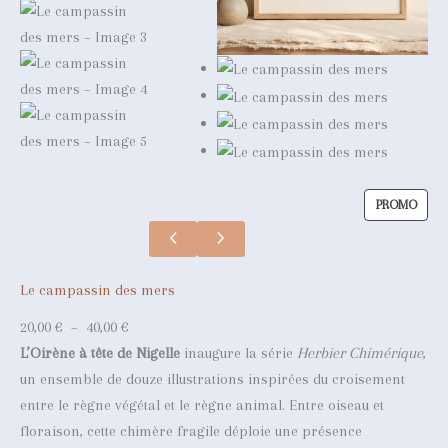
P
PROMO
R
O
D
Le campassin des mers
U
I
P
20,00
€
–
40,00
€
T
l
L’Oirène à tête de Nigelle
inaugure la série
Herbier Chimérique
,
E
a
un ensemble de douze illustrations inspirées du croisement
N
g
entre le règne végétal et le règne animal. Entre oiseau et
P
e
floraison, cette chimère fragile déploie une présence
R