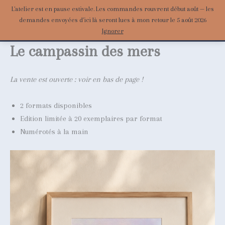
Aller
L'atelier est en pause estivale. Les commandes rouvrent début août — les
Atelier du Portrait
au
demandes envoyées d'ici là seront lues à mon retour le 5 août 2026
Ignorer
contenu
Le campassin des mers
La vente est ouverte : voir en bas de page !
2 formats disponibles
Edition limitée à 20 exemplaires par format
Numérotés à la main